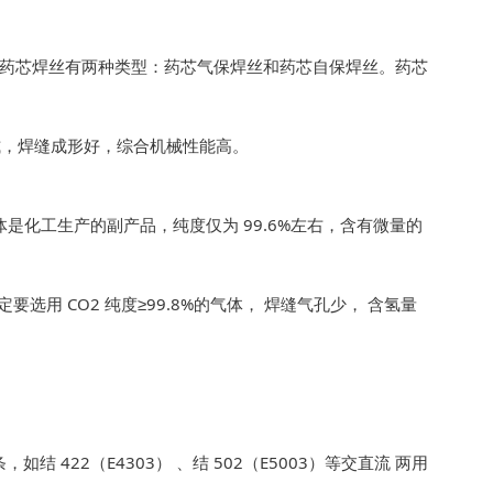
式区分药芯焊丝有两种类型：药芯气保焊丝和药芯自保焊丝。药芯
形式，焊缝成形好，综合机械性能高。
 气体是化工生产的副产品，纯度仅为 99.6%左右，含有微量的
选用 CO2 纯度≥99.8%的气体， 焊缝气孔少， 含氢量
 422（E4303） 、结 502（E5003）等交直流 两用