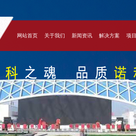
网站首页
关于我们
新闻资讯
解决方案
项
公司简介
公司新闻
体育场馆
膜
企业文化
行业新闻
充气建筑
膜
发展历程
遮阳系统
膜
公司实力
封闭煤棚
膜
合作伙伴
交通设施
充
景观文化
污
污水环保
遮