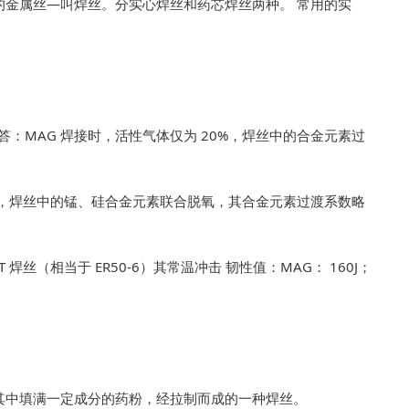
的金属丝—叫焊丝。分实心焊丝和药芯焊丝两种。 常用的实
？ 答：MAG 焊接时，活性气体仅为 20%，焊丝中的合金元素过
00%，焊丝中的锰、硅合金元素联合脱氧，其合金元素过渡系数略
 焊丝（相当于 ER50-6）其常温冲击 韧性值：MAG： 160J；
在其中填满一定成分的药粉，经拉制而成的一种焊丝。