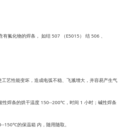
化物的焊条， 如结 507 （E5015） 结 506 、
而使工艺性能变坏，造成电弧不稳、飞溅增大，并容易产生气
条的烘干温度 150--200℃，时间 1 小时；碱性焊条
00--150℃的保温箱 内，随用随取。