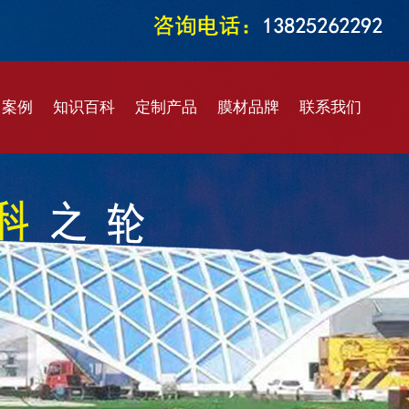
目案例
知识百科
定制产品
膜材品牌
联系我们
结构车棚
膜结构知识
马戏大棚
进口膜材
售后服务
结构看台
膜结构设计
仓储篷房
国产膜材
在线留言
结构景观
膜结构加工
建筑幕墙
ETFE膜材
结构煤棚
膜结构施工
定制阳伞
PTFE膜材
气膜结构
膜结构维修
智能开启
PVDF膜材
水加盖膜
膜结构价格
雷达罩棚
二氧化钛膜材
阳膜结构
ETFE材质
环保密闭膜材