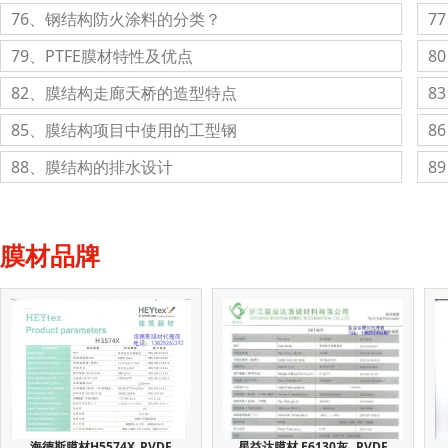
76、钢结构防火涂料的分类？
7
79、PTFE膜材特性及优点
8
82、膜结构走廊天桥的造型特点
8
85、膜结构项目中使用的工型钢
8
88、膜结构的排水设计
8
膜材品牌
海德斯膜材H5574X_PVDF
星益达膜材 E6130灰 _PVDF