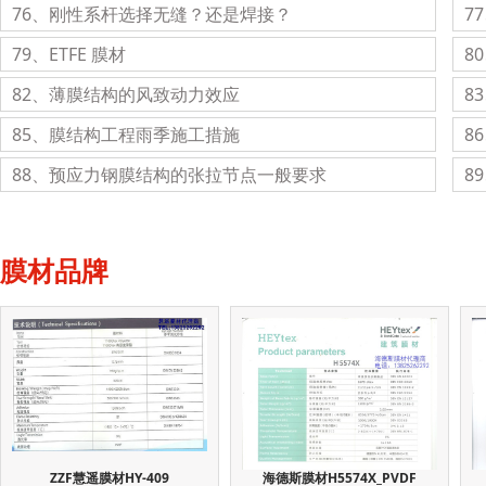
76、刚性系杆选择无缝？还是焊接？
7
79、ETFE 膜材
8
82、薄膜结构的风致动力效应
8
85、膜结构工程雨季施工措施
8
88、预应力钢膜结构的张拉节点一般要求
8
膜材品牌
ZZF慧遥膜材HY-409
海德斯膜材H5574X_PVDF