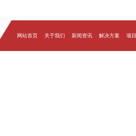
网站首页
关于我们
新闻资讯
解决方案
项
公司简介
公司新闻
体育场馆
膜
企业文化
行业新闻
充气建筑
膜
发展历程
遮阳系统
膜
公司实力
封闭煤棚
膜
合作伙伴
交通设施
充
景观文化
污
污水环保
遮