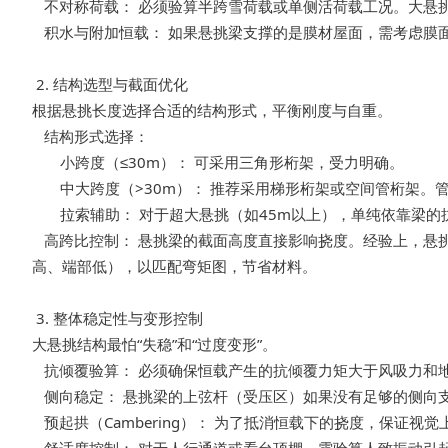
不对称荷载： 必须验算半跨雪荷载或单侧活荷载工况。大悬
积水与附加恒载： 如果悬挑梁支撑的是膜材屋面，需考虑膜面
2. 结构选型与截面优化
根据悬挑长度选择合适的结构形式，平衡刚度与自重。
结构形式选择：
小跨度（≤30m）： 可采用三角形桁架，受力明确。
中大跨度（>30m）： 推荐采用梯形桁架或空间管桁架。
拉索辅助： 对于超大悬挑（如45m以上），单纯依靠梁的
高跨比控制： 悬挑梁的截面高度直接影响挠度。经验上，悬挑梁的高
高、端部低），以匹配弯矩图，节省材料。
3. 整体稳定性与变形控制
大悬挑结构最怕“失稳”和“过度变形”。
抗倾覆验算： 必须确保恒载产生的抗倾覆力矩大于风吸力和地
侧向稳定： 悬挑梁的上弦杆（受压区）如果没有足够的侧向
预起拱（Cambering）： 为了抵消恒载下的挠度，保证视