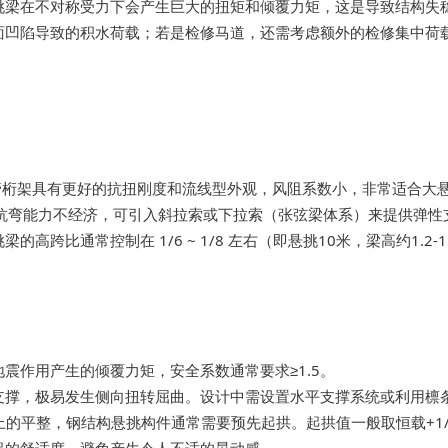
挑梁在不对称受力下会产生巨大的扭矩和倾覆力矩，这是导致结构失
凹陷导致的积水荷载；若是检修马道，还需考虑额外的检修集中荷载（
管桁架具有更好的抗扭刚度和流线型外观，风阻系数小，非常适合大
抗弯能力不经济，可引入斜拉索或下拉索（张弦梁体系）来提供弹性
跨比通常控制在 1/6 ~ 1/8 左右（即悬挑10米，梁高约1.
震作用产生的倾覆力矩，安全系数通常要求≥1.5。
支撑，极易发生侧向扭转屈曲。设计中需设置水平支撑系统或利用檩条
觉上的平整，钢结构悬挑构件通常需要预先起拱。起拱值一般取恒载+1