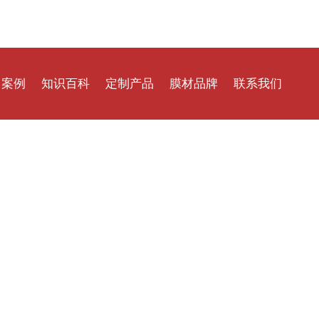
目案例
知识百科
定制产品
膜材品牌
联系我们
结构车棚
膜结构知识
马戏大棚
进口膜材
售后服务
结构看台
膜结构设计
仓储篷房
国产膜材
在线留言
结构景观
膜结构加工
建筑幕墙
ETFE膜材
结构煤棚
膜结构施工
定制阳伞
PTFE膜材
气膜结构
膜结构维修
智能开启
PVDF膜材
水加盖膜
膜结构价格
雷达罩棚
二氧化钛膜材
阳膜结构
ETFE材质
环保密闭膜材