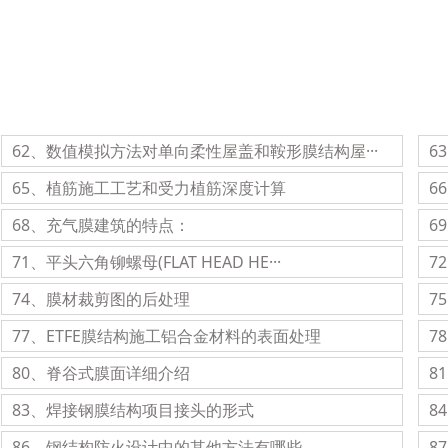
62、数值模拟方法对单向柔性屋盖和鞍形膜结构屋···
6
65、植筋施工工艺和受力植筋深度计算
6
68、充气膜建筑的特点：
6
71、平头六角铆螺母(FLAT HEAD HE···
7
74、膜材裁剪图的后处理
7
77、ETFE膜结构施工铝合金材料的表面处理
7
80、脊谷式膜面详细介绍
8
83、焊接钢膜结构项目接头的形式
8
86、钢结构防火设计中的其他方法有哪些
8