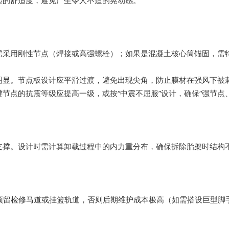
起的舒适度，避免产生令人不适的晃动感。
需采用刚性节点（焊接或高强螺栓）；如果是混凝土核心筒锚固，需
明显。节点板设计应平滑过渡，避免出现尖角，防止膜材在强风下被
节点的抗震等级应提高一级，或按“中震不屈服”设计，确保“强节点、
支撑。设计时需计算卸载过程中的内力重分布，确保拆除胎架时结构
留检修马道或挂篮轨道，否则后期维护成本极高（如需搭设巨型脚