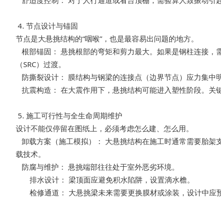
舒适度控制： 对于人行通道或
看台
顶棚，需验算人致振动引
4. 节点设计与锚固
节点是大悬挑结构的“咽喉”，也是最容易出问题的地方。
根部锚固： 悬挑根部的弯矩和剪力最大。如果是钢柱连接，
（SRC）过渡。
防撕裂设计： 膜结构与钢梁的连接点（边界节点）应力集中
抗震构造： 在大震作用下，悬挑结构可能进入塑性阶段。关键
5.
施工
可行性与全生命周期维护
设计不能仅停留在图纸上，必须考虑怎么建、怎么用。
卸载方案（
施工
模拟）： 大悬挑结构在施工时通常需要胎架
载技术。
防腐与维护： 悬挑端部往往处于室外恶劣环境。
排水设计： 梁顶面应避免积水陷阱，设置滴水檐。
检修通道： 大悬挑梁未来需要更换膜材或涂装，设计中应预