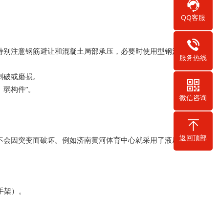
QQ客服
特别注意钢筋避让和混凝土局部承压，必要时使用型钢混凝土
服务热线
刺破或磨损。
弱构件”。
微信咨询
返回顶部
不会因突变而破坏。例如济南黄河体育中心就采用了液压同步卸
手架）。