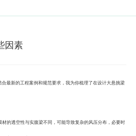
通膜结构
PTFE材质
网格膜材料
些因素
结合最新的工程案例和规范要求，我为你梳理了在
设计
大悬挑梁
膜材的透空性与实腹梁不同，可能导致复杂的风压分布，必要时