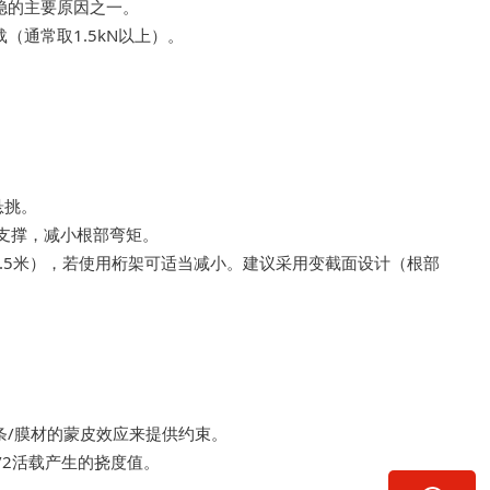
稳的主要原因之一。
通常取1.5kN以上）。
悬挑。
支撑，减小根部弯矩。
2-1.5米），若使用桁架可适当减小。建议采用变截面设计（根部
/膜材的蒙皮效应来提供约束。
/2活载产生的挠度值。